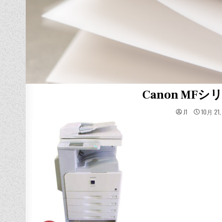
Canon M
J1
10月 21,