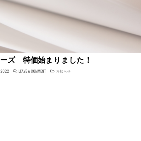
Fシリーズ 特価始まりました！
ON
POSTED
 2022
LEAVE A COMMENT
お知らせ
CANON
IN
MF
シ
リ
ー
ズ
特
価
始
ま
り
ま
し
た！