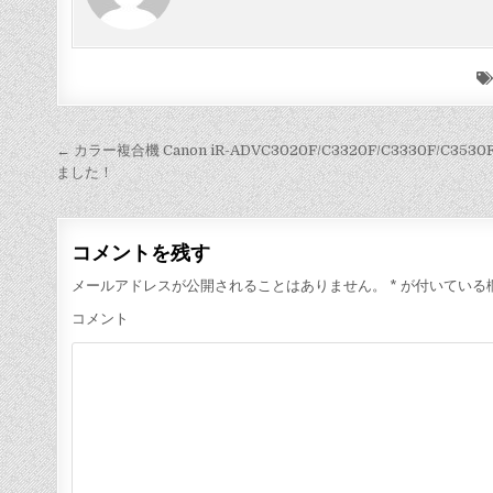
投
← カラー複合機 Canon iR-ADVC3020F/C3320F/C3330F/C353
ました！
稿
ナ
ビ
コメントを残す
ゲ
メールアドレスが公開されることはありません。
*
が付いている
ー
コメント
シ
ョ
ン