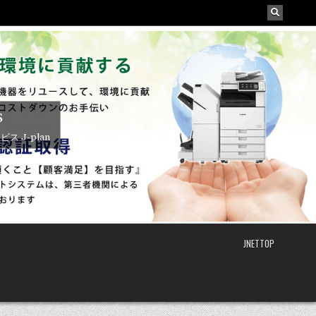
s
J-plan
JNETTOP