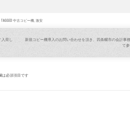
TAGGED
中古コピー機
,
激安
0F 入荷し
新規コピー機導入のお問い合わせを頂き、四条畷市の会計事
て参
欄は必須項目です