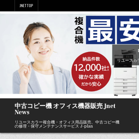
Skip
JNETTOP
to
content
リユースカ
中古コピー機 オフィス機器販売 Jnet
News
リユースカラー複合機・オフィス用品販売、中古コピー機
の修理・保守メンテナンスサービス J-plan