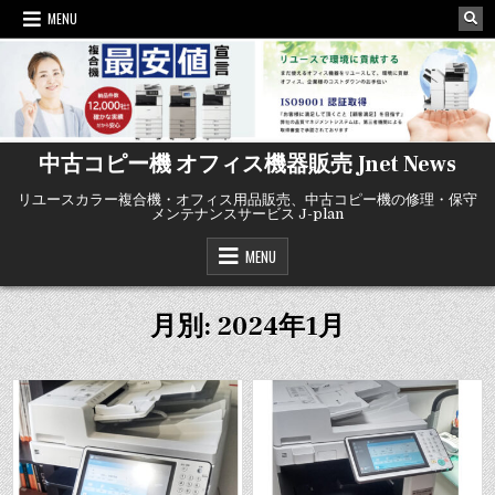
Skip
MENU
to
content
中古コピー機 オフィス機器販売 Jnet News
リユースカラー複合機・オフィス用品販売、中古コピー機の修理・保守
メンテナンスサービス J-plan
MENU
月別: 2024年1月