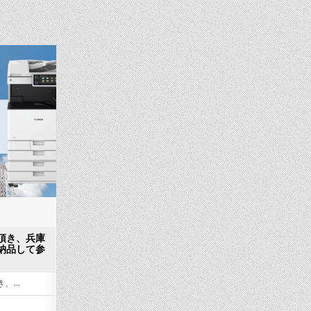
頂き、兵庫
納品して参
き、…