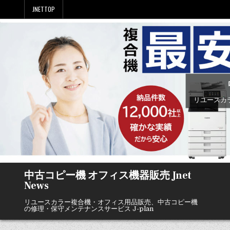
Skip
JNETTOP
to
content
リユースカ
中古コピー機 オフィス機器販売 Jnet
News
リユースカラー複合機・オフィス用品販売、中古コピー機
の修理・保守メンテナンスサービス J-plan