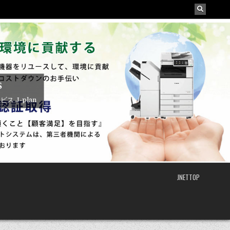
s
J-plan
JNETTOP