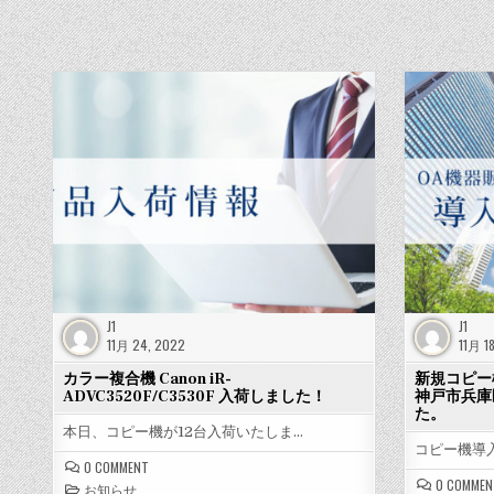
J1
J1
11月 24, 2022
11月 1
カラー複合機 Canon iR-
新規コピー
ADVC3520F/C3530F 入荷しました！
神戸市兵庫
た。
本日、コピー機が12台入荷いたしま…
コピー機導
ON
0 COMMENT
カ
0 COMMEN
お知らせ
ラ