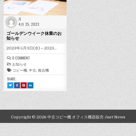
J1
4月 25, 2023
ゴールデンウイーク休業のお
知らせ
2023年5月3日(水)～2023…
ON
0 COMMENT
ゴ
お知らせ
ー
ル
コピー機
,
中古
,
複合機
デ
ン
SHARE:
ウ
イ
TWEET
SHARE
SHARE
SHARE
ー
THIS!
THIS
THIS
THIS
ク
:
ON
ON
ON
休
ゴ
FACEBOOK
PINTEREST
LINKEDIN
ー
:
:
:
業
ル
ゴ
ゴ
ゴ
の
デ
ー
ー
ー
お
ン
ル
ル
ル
知
ウ
デ
デ
デ
ら
イ
ン
ン
ン
ー
ウ
ウ
ウ
せ
Copyright © 2026 中古コピー機 オフィス機器販売 Jnet News
ク
イ
イ
イ
休
ー
ー
ー
業
ク
ク
ク
の
休
休
休
お
業
業
業
知
の
の
の