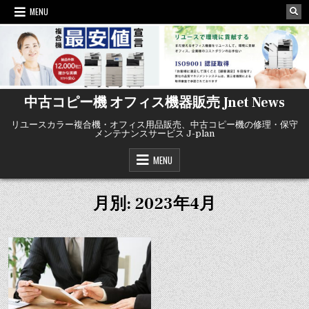
Skip
MENU
to
content
中古コピー機 オフィス機器販売 Jnet News
リユースカラー複合機・オフィス用品販売、中古コピー機の修理・保守
メンテナンスサービス J-plan
MENU
月別: 2023年4月