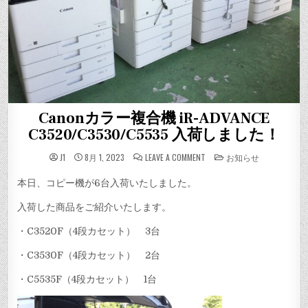
Canonカラー複合機 iR-ADVANCE
C3520/C3530/C5535 入荷しました！
ON
POSTED
J1
8月 1, 2023
LEAVE A COMMENT
お知らせ
CANON
IN
カ
ラ
本日、コピー機が6台入荷いたしました。
ー
複
合
入荷した商品をご紹介いたします。
機
IR-
ADVANCE
・C3520F（4段カセット） 3台
C3520/C3530/C5535
入
・C3530F（4段カセット） 2台
荷
し
ま
・C5535F（4段カセット） 1台
し
た！