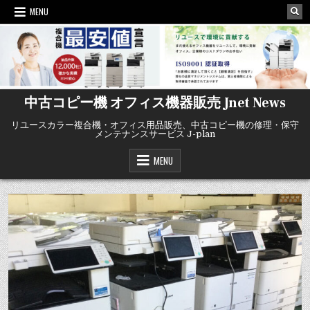
Skip
MENU
to
content
中古コピー機 オフィス機器販売 Jnet News
リユースカラー複合機・オフィス用品販売、中古コピー機の修理・保守
メンテナンスサービス J-plan
MENU