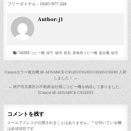
フリーダイヤル：0120-977-224
Author:
j1
TAGGED
コピー機
,
保守
,
修理
,
格安
,
業務用コピー機
,
複合機
,
販売
投
Canonカラー複合機 iR-ADVANCE C3520/C3530/C3320/C3330 入荷
しました！ →
稿
ナ
← 神戸市兵庫区の不動産会社様にコピー機を納品して参りました。
(Canon iR-ADVANCE C3520F)
ビ
ゲ
ー
コメントを残す
シ
メールアドレスが公開されることはありません。
*
が付いている欄
ョ
は必須項目です