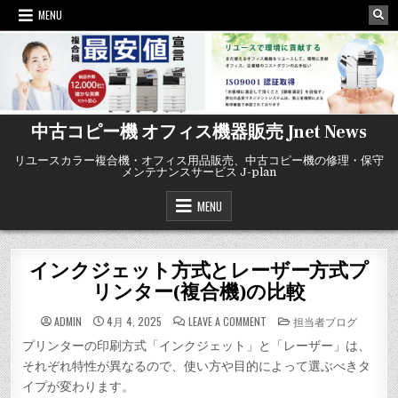
Skip
MENU
to
content
中古コピー機 オフィス機器販売 Jnet News
リユースカラー複合機・オフィス用品販売、中古コピー機の修理・保守
メンテナンスサービス J-plan
MENU
インクジェット方式とレーザー方式プ
リンター(複合機)の比較
ON
POSTED
ADMIN
4月 4, 2025
LEAVE A COMMENT
担当者ブログ
イ
IN
ン
プリンターの印刷方式「インクジェット」と「レーザー」は、
ク
ジ
それぞれ特性が異なるので、使い方や目的によって選ぶべきタ
ェ
ッ
イプが変わります。
ト