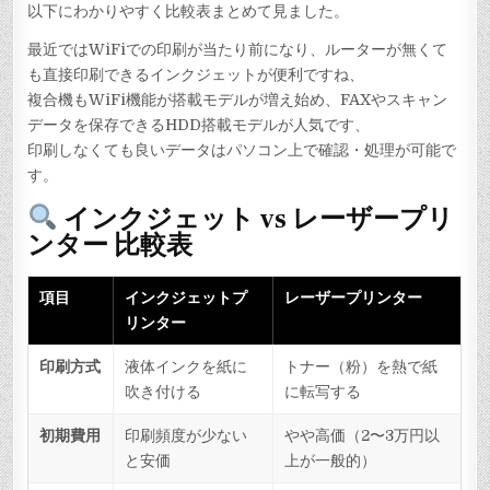
方
以下にわかりやすく比較表まとめて見ました。
式
と
レ
最近ではWiFiでの印刷が当たり前になり、ルーターが無くて
ー
も直接印刷できるインクジェットが便利ですね、
ザ
ー
複合機もWiFi機能が搭載モデルが増え始め、FAXやスキャン
方
式
データを保存できるHDD搭載モデルが人気です、
プ
リ
印刷しなくても良いデータはパソコン上で確認・処理が可能で
ン
タ
す。
ー
(複
合
インクジェット vs レーザープリ
機)
の
ンター 比較表
比
較
項目
インクジェットプ
レーザープリンター
リンター
印刷方式
液体インクを紙に
トナー（粉）を熱で紙
吹き付ける
に転写する
初期費用
印刷頻度が少ない
やや高価（2〜3万円以
と安価
上が一般的）