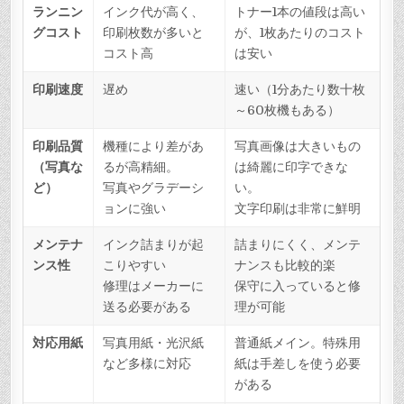
ランニン
インク代が高く、
トナー1本の値段は高い
グコスト
印刷枚数が多いと
が、1枚あたりのコスト
コスト高
は安い
印刷速度
遅め
速い（1分あたり数十枚
～60枚機もある）
印刷品質
機種により差があ
写真画像は大きいもの
（写真な
るが高精細。
は綺麗に印字できな
ど）
写真やグラデーシ
い。
ョンに強い
文字印刷は非常に鮮明
メンテナ
インク詰まりが起
詰まりにくく、メンテ
ンス性
こりやすい
ナンスも比較的楽
修理はメーカーに
保守に入っていると修
送る必要がある
理が可能
対応用紙
写真用紙・光沢紙
普通紙メイン。特殊用
など多様に対応
紙は手差しを使う必要
がある