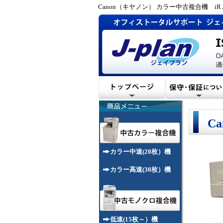
Canon（キヤノン） カラー中古複合機 iR ADV
C
カラー中速(20枚）機
カラー高速(30枚）機
低速(15枚～）機