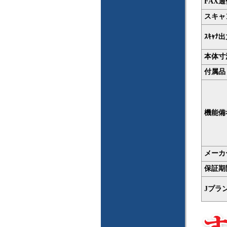
FAX
スキャ
ｽｷｬﾅ出
本体寸法
付属品
機能備
メーカ
保証期
Jプラ