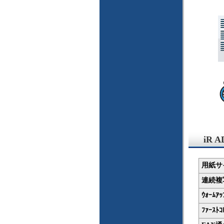
iR
用紙サ
連続複写
ｳｫｰﾑｱｯ
ﾌｧｰｽﾄｺ