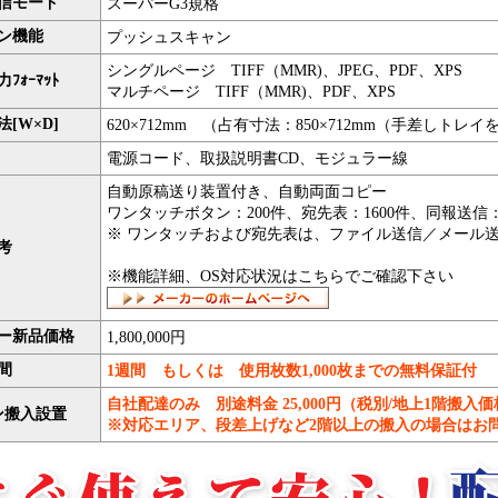
通信モード
スーパーG3規格
ン機能
プッシュスキャン
シングルページ TIFF（MMR)、JPEG、PDF、XPS
力ﾌｫｰﾏｯﾄ
マルチページ TIFF（MMR)、PDF、XPS
[W×D]
620×712mm （占有寸法：850×712mm（手差しト
電源コード、取扱説明書CD、モジュラー線
自動原稿送り装置付き、自動両面コピー
ワンタッチボタン：200件、宛先表：1600件、同報送信：
※ ワンタッチおよび宛先表は、ファイル送信／メール
考
※機能詳細、OS対応状況はこちらでご確認下さい
ー新品価格
1,800,000円
間
1週間 もしくは 使用枚数1,000枚までの無料保証付
自社配達のみ 別途料金 25,000円（税別/地上1階搬入価
ン搬入設置
※対応エリア、段差上げなど2階以上の搬入の場合はお