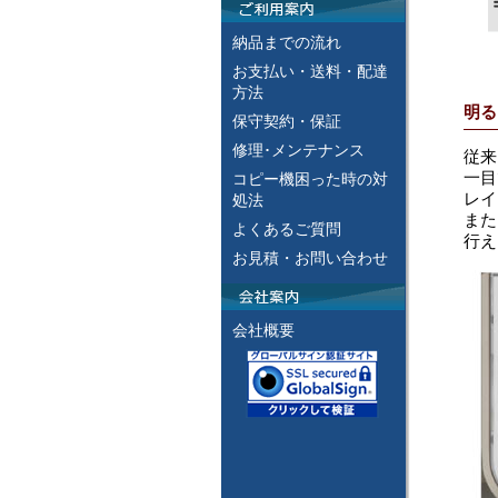
納品までの流れ
お支払い・送料・配達
方法
明る
保守契約・保証
修理･メンテナンス
従来
一目
コピー機困った時の対
レイ
処法
また
よくあるご質問
行え
お見積・お問い合わせ
会社概要