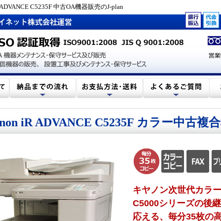
ANCE C5235F 中古OA機器販売のJ-plan
anon iR ADVANCE C5235F カラー中古複
キヤノン次世代カラ
C5000シリーズの
応える、毎分35枚の