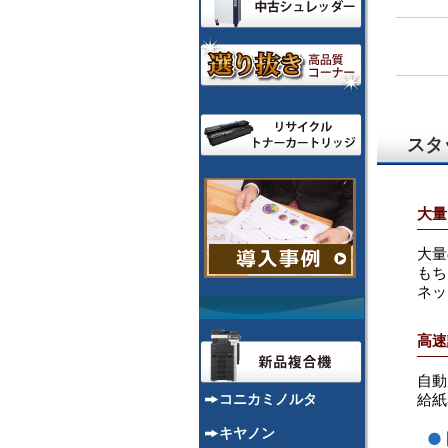
スタ
大量
大量
もち
ネッ
高速
自動
給紙
コニカミノルタ
キヤノン