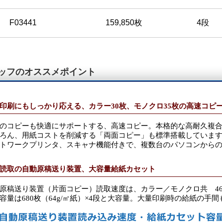
F03441
159,850枚
4段
ッフのオススメポイント
印刷にもしっかり応える、カラー30枚、モノクロ35枚の高速コピ
のコピーも快適にサポートする、高速コピー。本格的な高耐久複
ろん、用紙コストを削減する「両面コピー」も標準搭載していま
トワークプリンタ、スキャナ機能付きで、複数台のパソコンから
読取の自動原稿送り装置、大容量給紙カセット
原稿送り装置（片面コピー）読取速度は、カラー／モノクロ共 4
容量は680枚（64g/㎡紙）×4段と大容量。大量印刷時の給紙の手