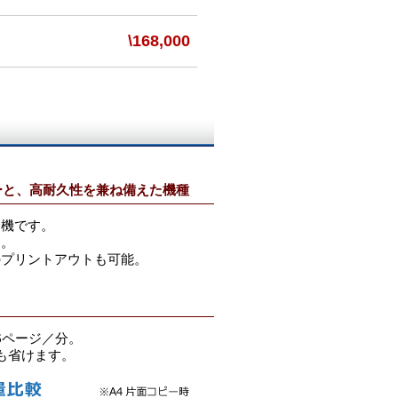
\168,000
ーと、高耐久性を兼ね備えた機種
合機です。
す。
のプリントアウトも可能。
6ページ／分。
間も省けます。