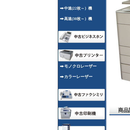
中速(22枚～）機
高速(30枚～）機
モノクロレーザー
カラーレーザー
商品