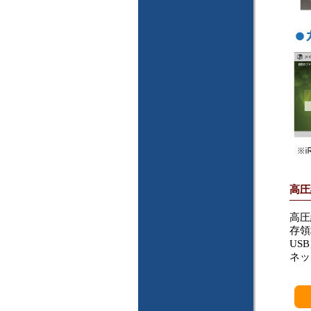
高圧
高圧
存領
US
ネッ