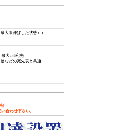
レイを最大限伸ばした状態））
最大256宛先
送信などの宛先表と共通
格)
問い合わせ下さい。