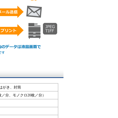
郵便はがき、封筒
8枚／分、モノクロ20枚／分）