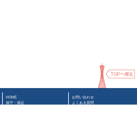
HOME
お問い合わせ
保守・保証
よくある質問
納品の流れ
会社概要
お支払方法
特定商取引法に基づく表記
修理・メンテナンス
導入事例
中速カラー複合機
スモールオフィス向けモノクロ複合