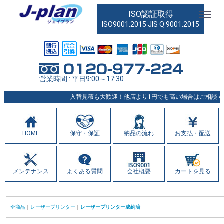
Menu
ISO認証取得
ISO9001:2015 JIS Q 9001:2015
営業時間 : 平日9:00～17:30
入替見積も大歓迎！他店より1円でも高い場合はご相談くだ
HOME
保守・保証
納品の流れ
お支払・配送
メンテナンス
よくある質問
会社概要
カートを見る
全商品
レーザープリンター
レーザープリンター成約済