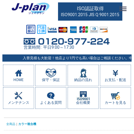
Menu
ISO認証取得
ISO9001:2015 JIS Q 9001:2015
営業時間 : 平日9:00～17:30
入替見積も大歓迎！他店より1円でも高い場合はご相談ください。中古コピー
HOME
保守・保証
納品の流れ
お支払・配送
メンテナンス
よくある質問
会社概要
カートを見る
全商品
カラー複合機