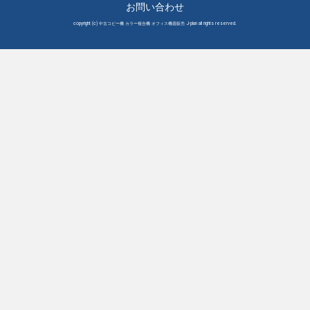
お問い合わせ
copyright (c) 中古コピー機 カラー複合機 オフィス機器販売 J-plan all rights reserved.