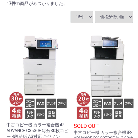
17
件
の商品がみつかりました。
中古コピー機 カラー複合機 iR-
SOLD OUT
ADVANCE C3530F 毎分30枚コピ
中古コピー機 カラー複合機 iR-
ー 4段給紙 A3対応 キヤノン