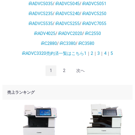
iRADVC5035
/
iRADVC5045
/
iRADVC5051
iRADVC5235
/
iRADVC5240
/
iRADVC5250
iRADVC5535
/
iRADVC5255
/
iRADVC7055
iRADV4025
/
iRADVC2020
/
iRC2550
iRC2880
/
iRC3380
/
iRC3580
iRADVC3320売約済一覧はこちら1
｜
2
｜
3
｜
4
｜
5
1
2
次へ
売上ランキング