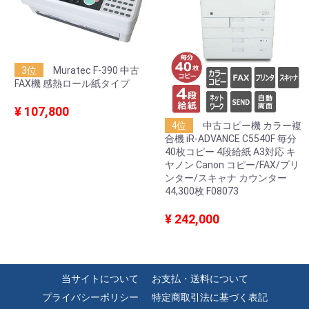
3位
Muratec F-390 中古
FAX機 感熱ロール紙タイプ
¥ 107,800
4位
中古コピー機 カラー複
合機 iR-ADVANCE C5540F 毎分
40枚コピー 4段給紙 A3対応 キ
ヤノン Canon コピー/FAX/プリ
ンター/スキャナ カウンター
44,300枚 F08073
¥ 242,000
当サイトについて
お支払・送料について
プライバシーポリシー
特定商取引法に基づく表記