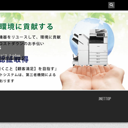
s
J-plan
JNETTOP