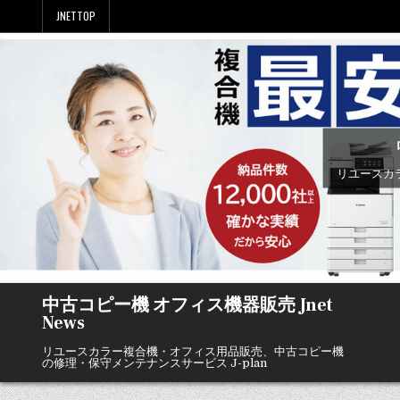
Skip
JNETTOP
to
content
リユースカ
中古コピー機 オフィス機器販売 Jnet
News
リユースカラー複合機・オフィス用品販売、中古コピー機
の修理・保守メンテナンスサービス J-plan