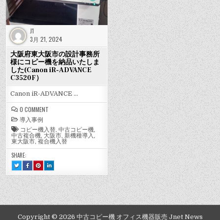
J1
3月 21, 2024
大阪府東大阪市の設計事務所
様にコピー機を納品いたしま
した(Canon iR-ADVANCE
C3520F）
Canon iR-ADVANCE …
ON
0 COMMENT
大
導入事例
阪
府
コピー機入替
,
中古コピー機
,
東
中古複合機
,
大阪市
,
新機種導入
,
大
東大阪市
,
複合機入替
阪
市
SHARE:
の
設
TWEET
SHARE
SHARE
SHARE
計
THIS!
THIS
THIS
THIS
事
:
ON
ON
ON
務
大
FACEBOOK
PINTEREST
LINKEDIN
阪
:
:
:
所
府
大
大
大
様
東
阪
阪
阪
に
大
府
府
府
コ
阪
東
東
東
ピ
市
大
大
大
の
阪
阪
阪
ー
Copyright © 2026 中古コピー機 オフィス機器販売 Jnet News
設
市
市
市