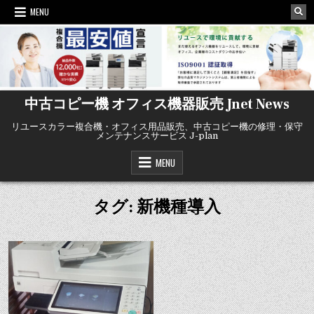
Skip
MENU
to
content
中古コピー機 オフィス機器販売 Jnet News
リユースカラー複合機・オフィス用品販売、中古コピー機の修理・保守
メンテナンスサービス J-plan
MENU
タグ: 新機種導入