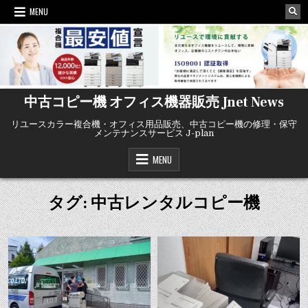
Skip
MENU
to
content
中古コピー機 オフィス機器販売 Jnet News
リユースカラー複合機・オフィス用品販売、中古コピー機の修理・保守
メンテナンスサービス J-plan
MENU
タグ: 中古レンタルコピー機