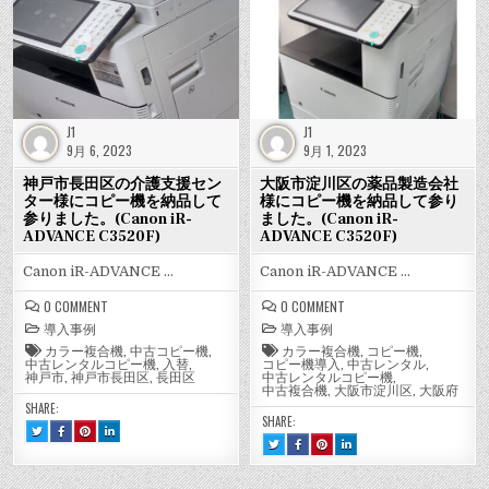
て
ー
か
田
田
田
様
薬
薬
薬
ら
市
市
市
参
機
に
局
局
局
大
か
か
か
り
移
コ
様
様
様
阪
ら
ら
ら
ま
設
ピ
に
に
に
市
大
大
大
し
作
ー
コ
コ
コ
東
阪
阪
阪
機
ピ
ピ
ピ
た。
業
淀
市
市
市
を
ー
ー
ー
川
東
東
東
(CANON
を
納
機
機
機
区
淀
淀
淀
IR-
承
品
を
を
を
へ
川
川
川
ADVANCE
り
し
納
納
納
コ
区
区
区
C3520F)
ま
て
品
品
品
ピ
へ
へ
へ
参
し
し
し
J1
J1
し
ー
コ
コ
コ
り
て
て
て
機
ピ
ピ
ピ
た。
9月 6, 2023
9月 1, 2023
ま
参
参
参
移
ー
ー
ー
(CANON
し
り
り
り
設
機
機
機
IR-
た。
ま
ま
ま
作
移
移
移
神戸市長田区の介護支援セン
大阪市淀川区の薬品製造会社
ADVANCE
(CANON
し
し
し
業
設
設
設
IR-
た。
た。
た。
C3320F)
を
作
作
作
ター様にコピー機を納品して
様にコピー機を納品して参り
ADVANCE
(CANON
(CANON
(CANON
承
業
業
業
C3520F)
IR-
IR-
IR-
参りました。(Canon iR-
ました。(Canon iR-
り
を
を
を
ADVANCE
ADVANCE
ADVANCE
ま
承
承
承
ADVANCE C3520F)
ADVANCE C3520F)
C3520F)
C3520F)
C3520F)
し
り
り
り
た。
ま
ま
ま
(CANON
し
し
し
Canon iR-ADVANCE …
Canon iR-ADVANCE …
IR-
た。
た。
た。
ADVANCE
(CANON
(CANON
(CANON
C3320F)
IR-
IR-
IR-
ON
ON
0 COMMENT
0 COMMENT
ADVANCE
ADVANCE
ADVANCE
神
大
C3320F)
C3320F)
C3320F)
導入事例
導入事例
戸
阪
市
市
カラー複合機
,
中古コピー機
,
カラー複合機
,
コピー機
,
長
淀
中古レンタルコピー機
,
入替
,
コピー機導入
,
中古レンタル
,
田
川
神戸市
,
神戸市長田区
,
長田区
中古レンタルコピー機
,
区
区
中古複合機
,
大阪市淀川区
,
大阪府
の
の
SHARE:
介
薬
SHARE:
護
品
TWEET
SHARE
SHARE
SHARE
支
製
THIS!
THIS
THIS
THIS
TWEET
SHARE
SHARE
SHARE
援
造
:
ON
ON
ON
THIS!
THIS
THIS
THIS
セ
会
神
FACEBOOK
PINTEREST
LINKEDIN
:
ON
ON
ON
戸
:
:
:
ン
社
大
FACEBOOK
PINTEREST
LINKEDIN
市
神
神
神
阪
:
:
:
タ
様