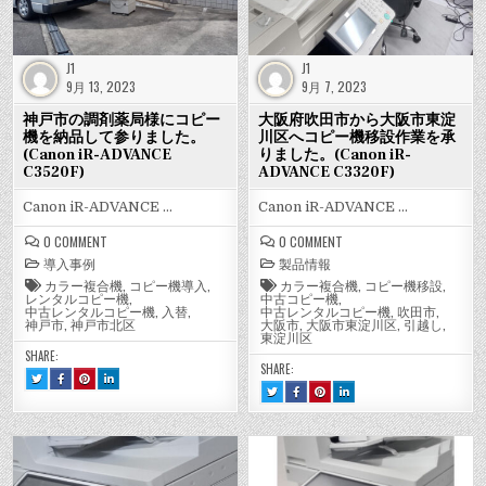
J1
J1
9月 13, 2023
9月 7, 2023
神戸市の調剤薬局様にコピー
大阪府吹田市から大阪市東淀
機を納品して参りました。
川区へコピー機移設作業を承
(Canon iR-ADVANCE
りました。(Canon iR-
C3520F)
ADVANCE C3320F)
Canon iR-ADVANCE …
Canon iR-ADVANCE …
ON
ON
0 COMMENT
0 COMMENT
神
大
導入事例
製品情報
戸
阪
市
府
カラー複合機
,
コピー機導入
,
カラー複合機
,
コピー機移設
,
の
吹
レンタルコピー機
,
中古コピー機
,
調
田
中古レンタルコピー機
,
入替
,
中古レンタルコピー機
,
吹田市
,
剤
市
神戸市
,
神戸市北区
大阪市
,
大阪市東淀川区
,
引越し
,
薬
か
東淀川区
局
ら
SHARE:
様
大
SHARE:
に
阪
TWEET
SHARE
SHARE
SHARE
コ
市
THIS!
THIS
THIS
THIS
TWEET
SHARE
SHARE
SHARE
ピ
東
:
ON
ON
ON
THIS!
THIS
THIS
THIS
ー
淀
神
FACEBOOK
PINTEREST
LINKEDIN
:
ON
ON
ON
戸
:
:
:
機
川
大
FACEBOOK
PINTEREST
LINKEDIN
市
神
神
神
阪
:
:
:
を
区
の
戸
戸
戸
府
大
大
大
納
へ
調
市
市
市
吹
阪
阪
阪
品
コ
剤
の
の
の
田
府
府
府
し
ピ
薬
調
調
調
市
吹
吹
吹
局
剤
剤
剤